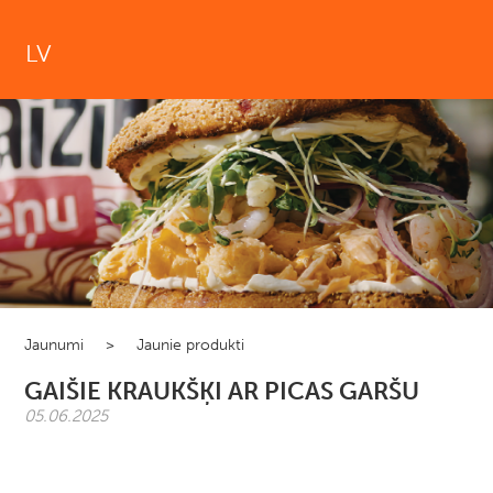
LV
Jaunumi
>
Jaunie produkti
GAIŠIE KRAUKŠĶI AR PICAS GARŠU
05.06.2025