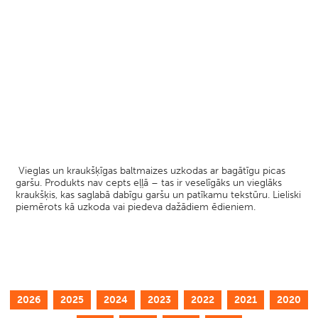
Vieglas un kraukšķīgas baltmaizes uzkodas ar bagātīgu picas
garšu. Produkts nav cepts eļļā – tas ir veselīgāks un vieglāks
kraukšķis, kas saglabā dabīgu garšu un patīkamu tekstūru. Lieliski
piemērots kā uzkoda vai piedeva dažādiem ēdieniem.
2026
2025
2024
2023
2022
2021
2020