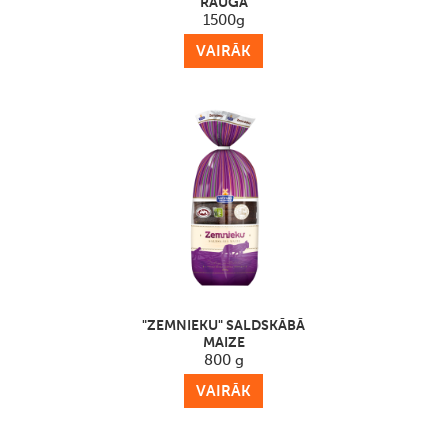
RAUGA
1500g
VAIRĀK
"ZEMNIEKU" SALDSKĀBĀ
MAIZE
800 g
VAIRĀK