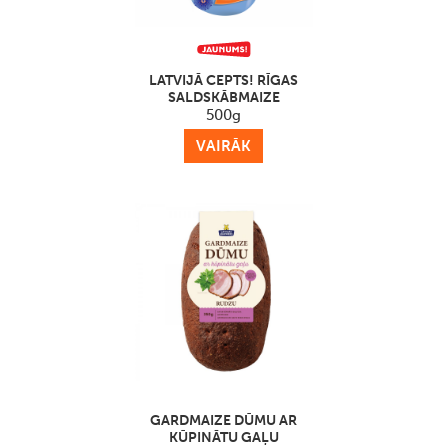
LATVIJĀ CEPTS! RĪGAS
SALDSKĀBMAIZE
500g
VAIRĀK
GARDMAIZE DŪMU AR
KŪPINĀTU GAĻU