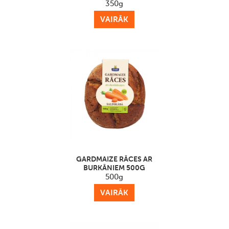
350g
VAIRĀK
GARDMAIZE RĀCES ​AR
BURKĀNIEM 500G
500g
VAIRĀK