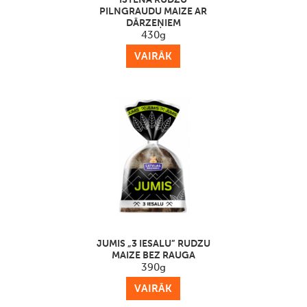
PILNGRAUDU MAIZE AR
DĀRZEŅIEM
430g
VAIRĀK
JUMIS „3 IESALU” RUDZU
MAIZE BEZ RAUGA
390g
VAIRĀK