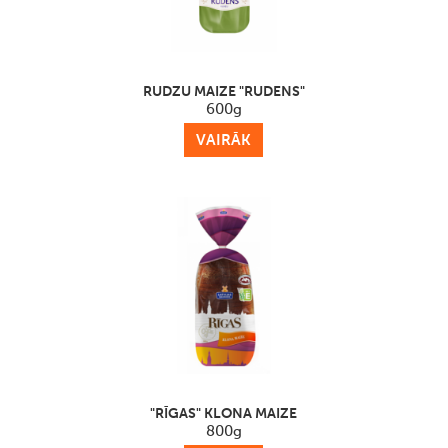
RUDZU MAIZE "RUDENS"
600g
VAIRĀK
"RĪGAS" KLONA MAIZE
800g