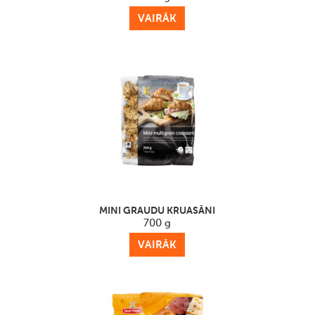
VAIRĀK
MINI GRAUDU KRUASĀNI
700 g
VAIRĀK