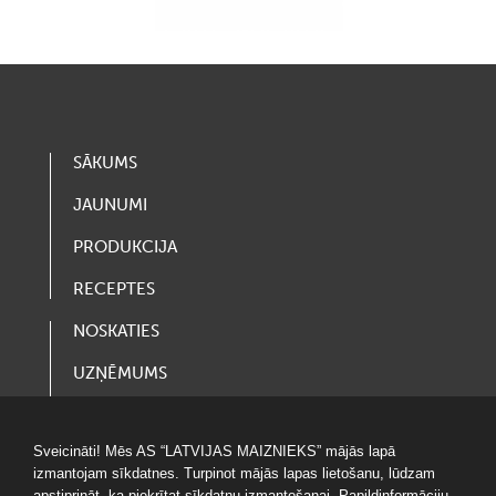
SĀKUMS
JAUNUMI
PRODUKCIJA
RECEPTES
NOSKATIES
UZŅĒMUMS
VAKANCES
Sveicināti! Mēs AS “LATVIJAS MAIZNIEKS” mājās lapā
LOTERIJAS
izmantojam sīkdatnes. Turpinot mājās lapas lietošanu, lūdzam
apstiprināt, ka piekrītat sīkdatņu izmantošanai. Papildinformāciju