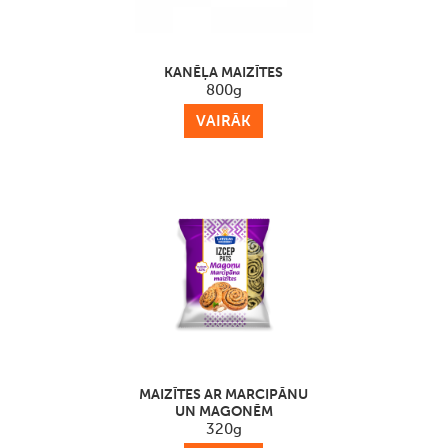
KANĒĻA MAIZĪTES
800g
VAIRĀK
MAIZĪTES AR MARCIPĀNU
UN MAGONĒM
320g