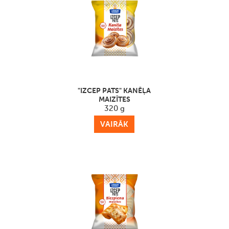
"IZCEP PATS" KANĒĻA
MAIZĪTES
320 g
VAIRĀK