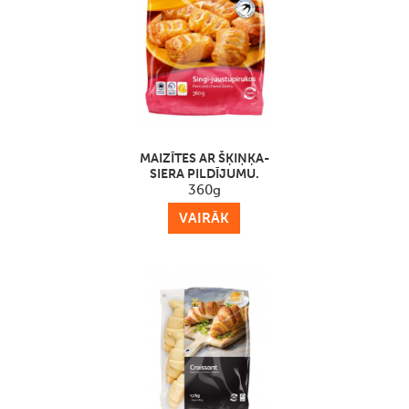
MAIZĪTES AR ŠĶIŅĶA-
SIERA PILDĪJUMU.
360g
VAIRĀK