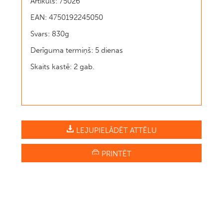
Artikuls: 75026
EAN: 4750192245050
Svars: 830g
Derīguma termiņš: 5 dienas
Skaits kastē: 2 gab.
LEJUPIELĀDĒT ATTĒLU
PRINTĒT